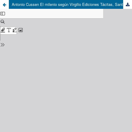
Antonio Cussen El milenio según Virgilio Ediciones Tácitas, Santiago de Chile, 2018, 3 vols., 495, 386 y 209 pp.