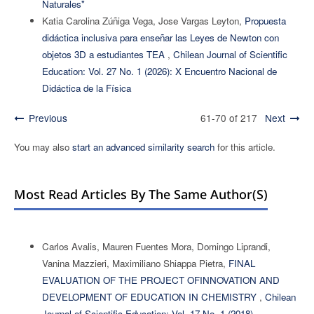
Naturales"
Katia Carolina Zúñiga Vega, Jose Vargas Leyton,
Propuesta
didáctica inclusiva para enseñar las Leyes de Newton con
objetos 3D a estudiantes TEA
,
Chilean Journal of Scientific
Education: Vol. 27 No. 1 (2026): X Encuentro Nacional de
Didáctica de la Física
Previous
61-70 of 217
Next
You may also
start an advanced similarity search
for this article.
Most Read Articles By The Same Author(s)
Carlos Avalis, Mauren Fuentes Mora, Domingo Liprandi,
Vanina Mazzieri, Maximiliano Shiappa Pietra,
FINAL
EVALUATION OF THE PROJECT OFINNOVATION AND
DEVELOPMENT OF EDUCATION IN CHEMISTRY
,
Chilean
Journal of Scientific Education: Vol. 17 No. 1 (2018)