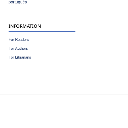
português
INFORMATION
For Readers
For Authors
For Librarians
ISSN 2810-6040 electronic version
ISSN 0717-9618 printed version