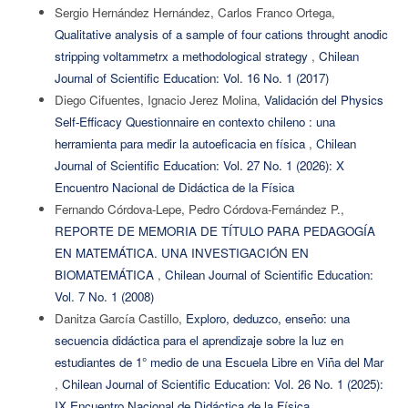
Sergio Hernández Hernández, Carlos Franco Ortega,
Qualitative analysis of a sample of four cations throught anodic
stripping voltammetrx a methodological strategy
,
Chilean
Journal of Scientific Education: Vol. 16 No. 1 (2017)
Diego Cifuentes, Ignacio Jerez Molina,
Validación del Physics
Self-Efficacy Questionnaire en contexto chileno : una
herramienta para medir la autoeficacia en física
,
Chilean
Journal of Scientific Education: Vol. 27 No. 1 (2026): X
Encuentro Nacional de Didáctica de la Física
Fernando Córdova-Lepe, Pedro Córdova-Fernández P.,
REPORTE DE MEMORIA DE TÍTULO PARA PEDAGOGÍA
EN MATEMÁTICA. UNA INVESTIGACIÓN EN
BIOMATEMÁTICA
,
Chilean Journal of Scientific Education:
Vol. 7 No. 1 (2008)
Danitza García Castillo,
Exploro, deduzco, enseño: una
secuencia didáctica para el aprendizaje sobre la luz en
estudiantes de 1° medio de una Escuela Libre en Viña del Mar
,
Chilean Journal of Scientific Education: Vol. 26 No. 1 (2025):
IX Encuentro Nacional de Didáctica de la Física