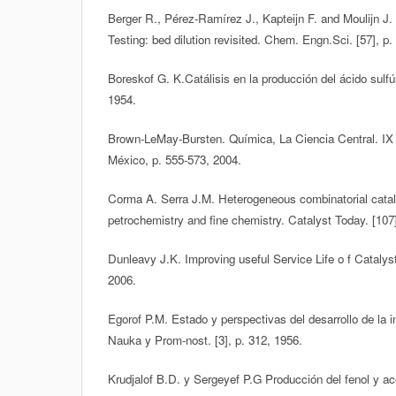
Berger R., Pérez-Ramírez J., Kapteijn F. and Moulijn J
Testing: bed dilution revisited. Chem. Engn.Sci. [57], p
Boreskof G. K.Catálisis en la producción del ácido sulf
1954.
Brown-LeMay-Bursten. Química, La Ciencia Central. IX
México, p. 555-573, 2004.
Corma A. Serra J.M. Heterogeneous combinatorial catalys
petrochemistry and fine chemistry. Catalyst Today. [107]
Dunleavy J.K. Improving useful Service Life o f Catalys
2006.
Egorof P.M. Estado y perspectivas del desarrollo de la in
Nauka y Prom-nost. [3], p. 312, 1956.
Krudjalof B.D. y Sergeyef P.G Producción del fenol y ace