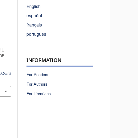
English
español
français
português
IL
DE
INFORMATION
C/arti
For Readers
For Authors
For Librarians