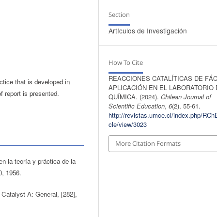
Section
Artículos de Investigación
How To Cite
REACCIONES CATALÍTICAS DE FÁC
ctice that is developed in
APLICACIÓN EN EL LABORATORIO 
f report is presented.
QUÍMICA. (2024).
Chilean Journal of
Scientific Education
,
6
(2), 55-61.
http://revistas.umce.cl/index.php/RChE
cle/view/3023
More Citation Formats
 la teoría y práctica de la
0, 1956.
 Catalyst A: General, [282],