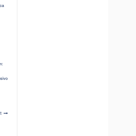
ica
n:
usivo
t