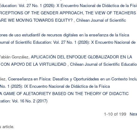
 Education: Vol. 27 No. 1 (2026): X Encuentro Nacional de Didáctica de la Fís
RCEPTIONS OF THE GENDER APPROACH, THE VIEW OF TEACHERS
 ARE WE MOVING TOWARDS EQUITY?
,
Chilean Journal of Scientific
ones de uso estudiantil de recursos digitales en la enseñanza de la física
urnal of Scientific Education: Vol. 27 No. 1 (2026): X Encuentro Nacional de
 Fabián González,
APLICACIÓN DEL ENFOQUE GLOBALIZADOR EN LA
 CON APOYO DE LA VIRTUALIDAD
,
Chilean Journal of Scientific Educatio
ález,
Coenseñanza en Física: Desafíos y Oportunidades en un Contexto Incl
 No. 1 (2025): IX Encuentro Nacional de Didáctica de la Física
A GAME OF ALETAORIETY BASED ON THE THEORY OF DIDACTIC
cation: Vol. 16 No. 2 (2017)
1-10 of 199
Nex
s article.