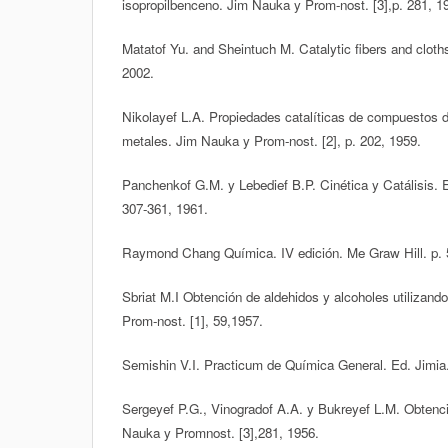
isopropilbenceno. Jim Nauka y Prom-nost. [3],p. 281, 1
Matatof Yu. and Sheintuch M. Catalytic fibers and cloths
2002.
Nikolayef L.A. Propiedades catalíticas de compuestos 
metales. Jim Nauka y Prom-nost. [2], p. 202, 1959.
Panchenkof G.M. y Lebedief B.P. Cinética y Catálisis. 
307-361, 1961.
Raymond Chang Química. IV edición. Me Graw Hill. p. 
Sbriat M.I Obtención de aldehidos y alcoholes utilizand
Prom-nost. [1], 59,1957.
Semishin V.I. Practicum de Química General. Ed. Jimia
Sergeyef P.G., Vinogradof A.A. y Bukreyef L.M. Obtenció
Nauka y Promnost. [3],281, 1956.