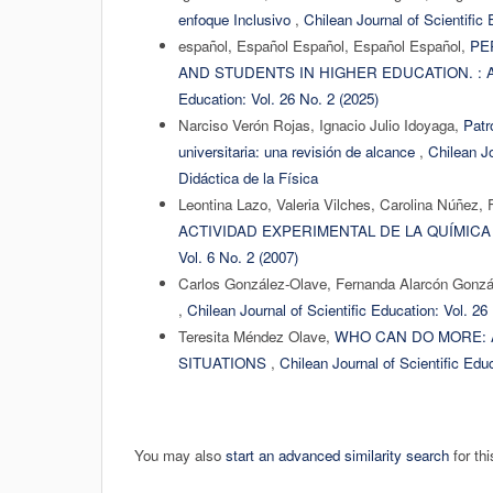
enfoque Inclusivo
,
Chilean Journal of Scientific
español, Español Español, Español Español,
PE
AND STUDENTS IN HIGHER EDUCATION. :
Education: Vol. 26 No. 2 (2025)
Narciso Verón Rojas, Ignacio Julio Idoyaga,
Patr
universitaria: una revisión de alcance
,
Chilean Jo
Didáctica de la Física
Leontina Lazo, Valeria Vilches, Carolina Núñez,
ACTIVIDAD EXPERIMENTAL DE LA QUÍMICA
Vol. 6 No. 2 (2007)
Carlos González-Olave, Fernanda Alarcón Gonz
,
Chilean Journal of Scientific Education: Vol. 26
Teresita Méndez Olave,
WHO CAN DO MORE: 
SITUATIONS
,
Chilean Journal of Scientific Edu
You may also
start an advanced similarity search
for thi