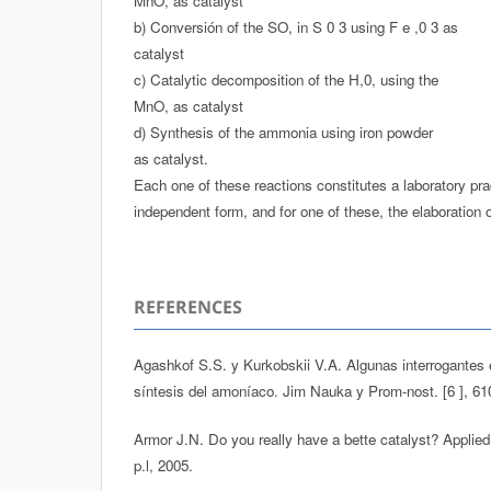
MnO, as catalyst
b) Conversión of the SO, in S 0 3 using F e ,0 3 as
catalyst
c) Catalytic decomposition of the H,0, using the
MnO, as catalyst
d) Synthesis of the ammonia using iron powder
as catalyst.
Each one of these reactions constitutes a laboratory pra
independent form, and for one of these, the elaboration o
REFERENCES
Agashkof S.S. y Kurkobskii V.A. Algunas interrogantes en
síntesis del amoníaco. Jim Nauka y Prom-nost. [6 ], 61
Armor J.N. Do you really have a bette catalyst? Applied
p.l, 2005.