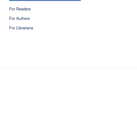
For Readers
For Authors
For Librarians
ISSN 2810-6040 electronic version
ISSN 0717-9618 printed version