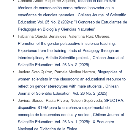
Carolina Anaïs Riquelme Zepeda,
Tocando la naturaleza:
técnicas de conservación como método innovador en la
enseñanza de ciencias naturales
,
Chilean Journal of Scientific
Education: Vol. 25 No. 2 (2024): "I Congreso de Estudiantes de
Pedagogía en Biología y Ciencias Naturales"
Fabianna Otárola Benavides, Valentina Ruiz Olivares,
Promotion of the gender perspective in science teaching:
Experience from the training triads of Pedagogy through an
interdisciplinary Artistic-Scientific project.
,
Chilean Journal of
Scientific Education: Vol. 26 No. 2 (2025)
Javiera Soto Quiroz, Pamela Medina Herrera,
Biographies of
women scientists in the classroom: an educational resource to
reflect on gender stereotypes with male students
,
Chilean
Journal of Scientific Education: Vol. 26 No. 2 (2025)
Javiera Blasco, Paula Rivera, Nelson Sepúlveda,
SPECTRA:
dispositivo STEM para la enseñanza experimental del
concepto de frecuencias con luz y sonido
,
Chilean Journal of
Scientific Education: Vol. 26 No. 1 (2025): IX Encuentro
Nacional de Didáctica de la Física