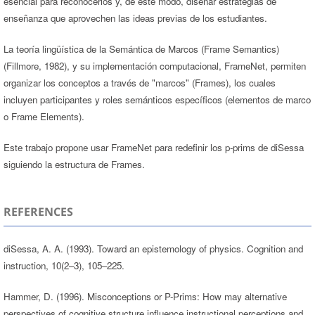
esencial para reconocerlos y, de este modo, diseñar estrategias de
enseñanza que aprovechen las ideas previas de los estudiantes.
La teoría lingüística de la Semántica de Marcos (Frame Semantics)
(Fillmore, 1982), y su implementación computacional, FrameNet, permiten
organizar los conceptos a través de "marcos" (Frames), los cuales
incluyen participantes y roles semánticos específicos (elementos de marco
o Frame Elements).
Este trabajo propone usar FrameNet para redefinir los p-prims de diSessa
siguiendo la estructura de Frames.
REFERENCES
diSessa, A. A. (1993). Toward an epistemology of physics. Cognition and
instruction, 10(2–3), 105–225.
Hammer, D. (1996). Misconceptions or P-Prims: How may alternative
perspectives of cognitive structure influence instructional perceptions and