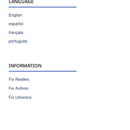
LANGUAGE
English
español
français
português
INFORMATION
For Readers
For Authors
For Librarians
ISSN 2810-6040 electronic version
ISSN 0717-9618 printed version