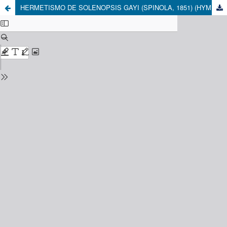
HERMETISMO DE SOLENOPSIS GAYI (SPINOLA, 1851) (HYMENOPTERA: FORMICIDAE) SOBRE RETICULITERMES FLAVIPES (HOLLAR, 1837) (ISOPTERA: RHINOTERMITIDAE) EN NIDOS ARTIFICIALES