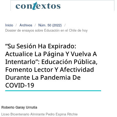
Inicio
/
Archivos
/
Núm. 50 (2022)
/
Dossier de ensayos sobre Educación en el Chile de hoy
“Su Sesión Ha Expirado:
Actualice La Página Y Vuelva A
Intentarlo”: Educación Pública,
Fomento Lector Y Afectividad
Durante La Pandemia De
COVID-19
Roberto Garay Urrutia
Autores/as
Liceo Bicentenario Almirante Pedro Espina Ritchie