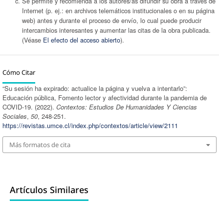
Se permite y recomienda a los autores/as difundir su obra a través de
Internet (p. ej.: en archivos telemáticos institucionales o en su página
web) antes y durante el proceso de envío, lo cual puede producir
intercambios interesantes y aumentar las citas de la obra publicada.
(Véase
El efecto del acceso abierto
).
Cómo Citar
“Su sesión ha expirado: actualice la página y vuelva a intentarlo”:
Educación pública, Fomento lector y afectividad durante la pandemia de
COVID-19. (2022).
Contextos: Estudios De Humanidades Y Ciencias
Sociales
,
50
, 248-251.
https://revistas.umce.cl/index.php/contextos/article/view/2111
Más formatos de cita
Artículos Similares