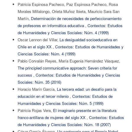
Patricia Espinosa Pacheco, Paz Espinosa Pacheco, Rosa
Morales Millalongo, Orieta Muñoz Ibieta, Mauricio Sara San
Martín,
Determinación de necesidades de perfeccionamiento
de profesores en informática educativa
,
Contextos: Estudios
de Humanidades y Ciencias Sociales: Núm. 4 (1999)
Oscar Lennon del Villar,
La desigualdad socioeducativa en
Chile en el siglo XX
,
Contextos: Estudios de Humanidades y
Ciencias Sociales: Núm. 4 (1999)
Pablo Corvalán Reyes, María Eugenia Hernández Vásquez,
The principled communicative approach: Seven criteria for
success
,
Contextos: Estudios de Humanidades y Ciencias
Sociales: Núm. 35 (2016)
Horacio Marín García,
La tercera edad: un desafío para la
educación en el tercer milenio
,
Contextos: Estudios de
Humanidades y Ciencias Sociales: Núm. 5 (1999)
Patricia Rojas Vera,
El imaginario presente en la literatura
franco-antillana de mujeres del siglo XX
,
Contextos: Estudios
de Humanidades y Ciencias Sociales: Núm. 18 (2007)
César García Álvarez,
Un centenario para el Premio Nobel