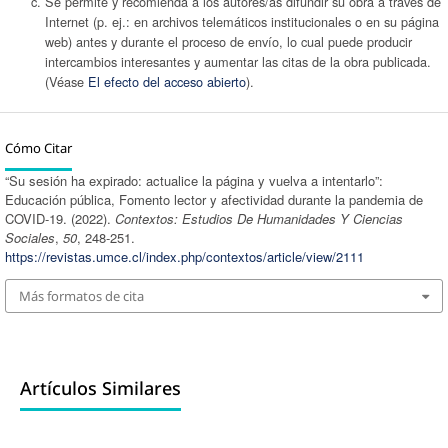
Se permite y recomienda a los autores/as difundir su obra a través de
Internet (p. ej.: en archivos telemáticos institucionales o en su página
web) antes y durante el proceso de envío, lo cual puede producir
intercambios interesantes y aumentar las citas de la obra publicada.
(Véase
El efecto del acceso abierto
).
Cómo Citar
“Su sesión ha expirado: actualice la página y vuelva a intentarlo”:
Educación pública, Fomento lector y afectividad durante la pandemia de
COVID-19. (2022).
Contextos: Estudios De Humanidades Y Ciencias
Sociales
,
50
, 248-251.
https://revistas.umce.cl/index.php/contextos/article/view/2111
Más formatos de cita
Artículos Similares