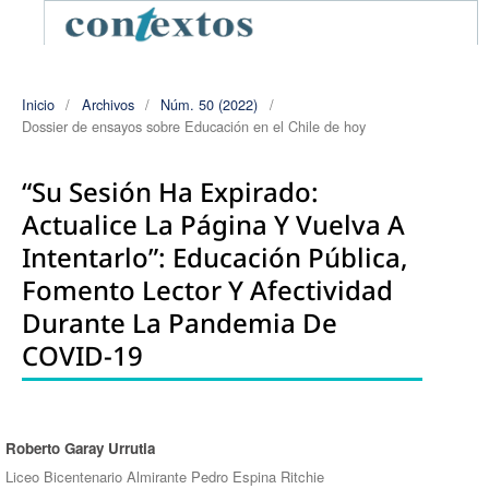
Inicio
/
Archivos
/
Núm. 50 (2022)
/
Dossier de ensayos sobre Educación en el Chile de hoy
“Su Sesión Ha Expirado:
Actualice La Página Y Vuelva A
Intentarlo”: Educación Pública,
Fomento Lector Y Afectividad
Durante La Pandemia De
COVID-19
Roberto Garay Urrutia
Autores/as
Liceo Bicentenario Almirante Pedro Espina Ritchie