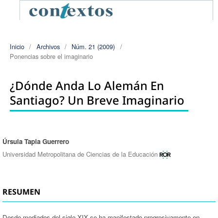
Inicio
/
Archivos
/
Núm. 21 (2009)
/
Ponencias sobre el imaginario
¿Dónde Anda Lo Alemán En
Santiago? Un Breve Imaginario
Úrsula Tapia Guerrero
Autores/as
Universidad Metropolitana de Ciencias de la Educación
RESUMEN
Desde mediados del siglo XIX se ha manifestado progresivamente en