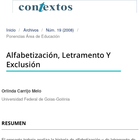
Inicio
/
Archivos
/
Núm. 19 (2008)
/
Ponencias Área de Educación
Alfabetización, Letramento Y
Exclusión
Orlinda Carrijo Melo
Autores/as
Universidad Federal de Goias-Goiiinia
RESUMEN
El presente trabajo analiza la historia de alfabetización y de letramento de