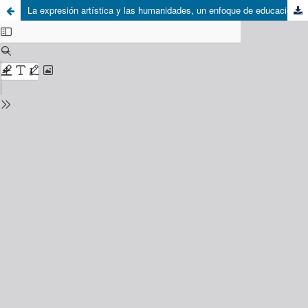
La expresión artística y las humanidades, un enfoque de educación integrada en la formación del educador