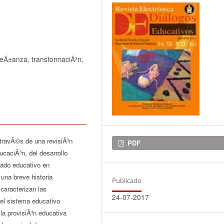
seÃ±anza, transformaciÃ³n,
a travÃ©s de una revisiÃ³n
Descargas
PDF
ucaciÃ³n, del desarrollo
cado educativo en
 una breve historia
Publicado
caracterizan las
24-07-2017
 el sistema educativo
la provisiÃ³n educativa