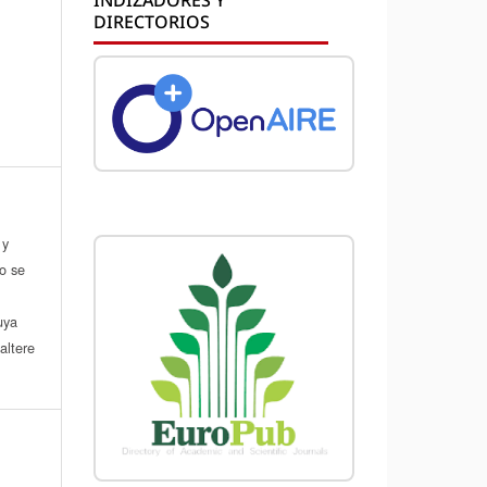
DIRECTORIOS
 y
do se
a
uya
altere