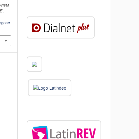
vista
DE
,
logose