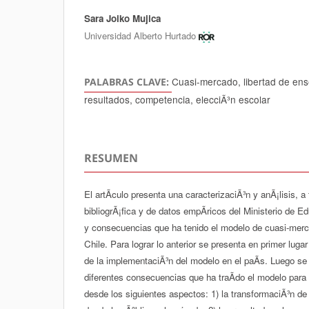
Sara Joiko Mujica
Autores/as
Universidad Alberto Hurtado
Cuasi-mercado, libertad de en
PALABRAS CLAVE:
resultados, competencia, elecciÃ³n escolar
RESUMEN
El artÃ­culo presenta una caracterizaciÃ³n y anÃ¡lisis, 
bibliogrÃ¡fica y de datos empÃ­ricos del Ministerio de Ed
y consecuencias que ha tenido el modelo de cuasi-mer
Chile. Para lograr lo anterior se presenta en primer lugar
de la implementaciÃ³n del modelo en el paÃ­s. Luego se 
diferentes consecuencias que ha traÃ­do el modelo para
desde los siguientes aspectos: 1) la transformaciÃ³n de 