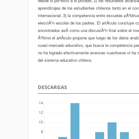
desde lo pÃºblico a lo privado; 2) los resultados alcanza
aprendizajes de los estudiantes chilenos tanto en el co
internacional; 3) la competencia entre escuelas pÃºblica
elecciÃ³n escolar de los padres. El artÃ­culo concluye 
encontrados asÃ­ como una discusiÃ³n final sobre el mod
Ãºltimo el artÃ­culo propone que luego de los datos anal
cuasi-mercado educativo, que busca la competencia para
no ha logrado efectivamente avances cuantiosos ni ha m
del sistema educativo chileno.
DESCARGAS