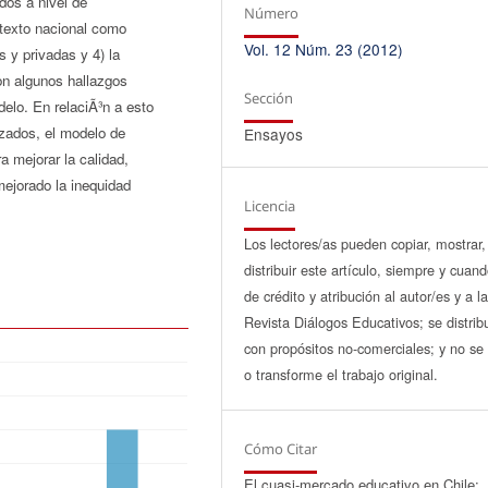
dos a nivel de
Número
ntexto nacional como
Vol. 12 Núm. 23 (2012)
s y privadas y 4) la
con algunos hallazgos
Sección
elo. En relaciÃ³n a esto
izados, el modelo de
Ensayos
 mejorar la calidad,
ejorado la inequidad
Licencia
Los lectores/as pueden copiar, mostrar,
distribuir este artículo, siempre y cuan
de crédito y atribución al autor/es y a l
Revista Diálogos Educativos; se distrib
con propósitos no-comerciales; y no se 
o transforme el trabajo original.
Cómo Citar
El cuasi-mercado educativo en Chile: