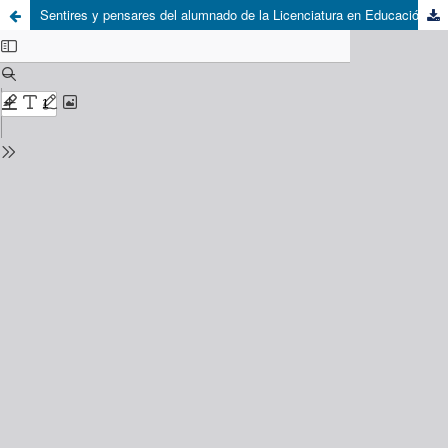
Sentires y pensares del alumnado de la Licenciatura en Educación Indígena en UPN Acambay: una mirada desde la interculturalidad