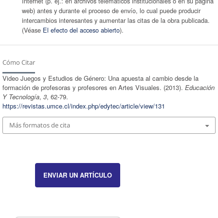
Internet (p. ej.: en archivos telemáticos institucionales o en su página
web) antes y durante el proceso de enví­o, lo cual puede producir
intercambios interesantes y aumentar las citas de la obra publicada.
(Véase
El efecto del acceso abierto
).
Cómo Citar
Video Juegos y Estudios de Género: Una apuesta al cambio desde la
formación de profesoras y profesores en Artes Visuales. (2013).
Educación
Y Tecnologí­a
,
3
, 62-79.
https://revistas.umce.cl/index.php/edytec/article/view/131
Más formatos de cita
ENVIAR UN ARTÍCULO