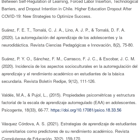
Between Self-Regulation of Learning, Forced Labor Insertion, Technological
Barriers, and Dropout Intention in Chile. Higher Education Dropout After
COVID-19: New Strategies to Optimize Success.
Suárez, F. E. T., Tomalá, C. J. A., Lino, A. J. P., & Tomalá, D. F. A.
(2020). La autorregulación del aprendizaje de los adolescentes y la
neurodidáctica. Revista Ciencias Pedagógicas e Innovación, 8(2), 75-80.
Suárez, P. Y. O., Sánchez, F. M., Carrasco, F. J. C., & Escobar, J. C. M.
(2020). Incidencia de los aspectos socioculturales en la autorregulación del
aprendizaje y el rendimiento académico en estudiantes de la básica
secundaria. Revista Boletín Redipe, 9(12), 111-126.
Valdés, M.A., & Pujol, L., (2015). Propiedades psicométricas y estructura
factorial de la escala de aprendizaje autorregulado (EAA) en adolescentes.
Psicogente, 18(33), 66-77.
https://doi.org/10.17081/psico.18.33.56
Vásquez Córdova, A. S. (2021). Estrategias de aprendizaje de estudiantes
universitarios como predictores de su rendimiento académico. Revista
Complutense de Educación, 32(2), 159-170.