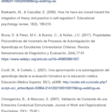
26982017000200089&lng=es&tlng=es
.
Boekaerts, M., & Cascallar, E. (2006). How far have we moved toward the
integration of theory and practice in self-regulation?. Educational
psychology review, 18(3), 199-210.
Bruna, D. & Pérez, M.V., & Bustos, C., & Núñez, J.C. (2017). Propiedades
Psicométricas del Inventario de Procesos de Autorregulación del
Aprendizaje en Estudiantes Universitarios Chilenos. Revista
Iberoamericana de Diagnóstico y Evaluación, 2(44),77-91.
https://www.redalyc.org/articulo.oa?id=459653861007
.
Cunill, M., & Curbelo, L. (2021). Una aproximación a la autorregulación del
aprendizaje desde la evaluación formativa en la educación médica.
Educación Médica Superior, 35(1), e2498.
http://scielo.sld.cu/scielo.php?
script=sci_arttext&pid=S0864-21412021000100019&lng=es&tlng=es
.
Choragwicka, B., & Moscoso, S. (2007). Validación de Contenido de una
Entrevista Conductual Estructurada. Journal of Work and Organizational
Psychology, 23(1), 75-92.)