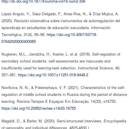
http://dx.doi.org/10.18774/summa-vol14.num2-336
López-Angulo, Y., Sáez-Delgado, F., Arias-Roa, N., & Díaz-Mujica, A.
(2020). Revisión sistemática sobre instrumentos de autorregulación del
aprendizaje en estudiantes de educación secundaria. Información
Tecnológica, 31(4), 85–98.
https://doi.org/10.4067/S0718-
07642020000400085
Nugteren, M.L., Jarodzka, H., Kester, L. et al. (2018). Self-regulation of
secondary school students: self-assessments are inaccurate and
insufficiently used for learning-task selection. Instructional Science, 46,
357–381.
https://doi.org/10.1007/s11251-018-9448-2
Novikova, N. N., & Poberezkaya, V. F. (2021). Characteristics of the self-
regulation of middle school students in Russia during the period of distance
learning. Revista Tempos E Espaços Em Educação, 14(33), e16755.
https://doi.org/10.20952/revtee.v14i33.16755
Magaldi, D., & Berler, M. (2020). Semi-structured interviews. Encyclopedia
of personality and individual differences, 4825-4830.)