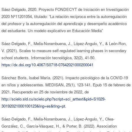
Sáez-Delgado, 2020. Proyecto FONDECYT de Iniciación en Investigación
2020 Nº11201054, titulado: “La relación recíproca entre la autorregulación
del profesor y la autorregulación del aprendizaje y desempeño académico
del estudiante. Un modelo explicativo en Educación Media”
Sáez-Delgado, F., Mella-Norambuena, J., López-Angulo, Y., & León-Ron,
V. (2021). Scales to measure self-regulated learning phases in secondary
school students. Información tecnológica, 32(2), 41-50.
https://dx.doi.org/10.4067/S0718-07642021000200041
Sánchez Boris, Isabel María. (2021). Impacto psicológico de la COVID-19
en niños y adolescentes. MEDISAN, 25(1), 123-141. Epub 15 de febrero de
2021. Recuperado en 25 de noviembre de 2022, de
http://scielo.sld.cu/scielo.php?script=sci_arttext&pid=S1029-
30192021000100123&lng=es&tlng=pt
.
Sáez-Delgado, F., Mella-Norambuena, J., López-Angulo, Y., Olea-
González, C., García-Vásquez, H., & Porter, B. (2022). Association