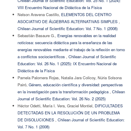
Chilean Journal of Scientific Education: Vol. 25 No. 1 (2024):
VIII Encuentro Nacional de Didáctica de la Física
Nelson Aravena Castillo,
ELEMENTOS DEL CENTRO
ASOCIATIVO DE ÁLGEBRAS ALTERNATIVAS SIMPLES
,
Chilean Journal of Scientific Education: Vol. 7 No. 1 (2008)
Sebastián Basaure G.,
Energías renovables en la realidad
noticiosa: secuencia didáctica para la enseñanza de las
energías renovables mediante el trabajo de la reflexión en torno
a conflictos sociocientíficos
,
Chilean Journal of Scientific
Education: Vol. 26 No. 1 (2025): IX Encuentro Nacional de
Didáctica de la Física
Pamela Palomera Rojas, Natalia Jara Colicoy, Núria Solsona
Pairó,
Género, educación científica y diversidad: perspectivas
en la investigación para la transformación pedagógica
,
Chilean
Journal of Scientific Education: Vol. 26 No. 2 (2025)
Héctor Odetti, María I. Vera, Graciel Montiel,
DIFICULTADES
DETECTADAS EN LA RESOLUCIÓN DE UN PROBLEMA
DE DISOLUCIONES
,
Chilean Journal of Scientific Education:
Vol. 7 No. 1 (2008)