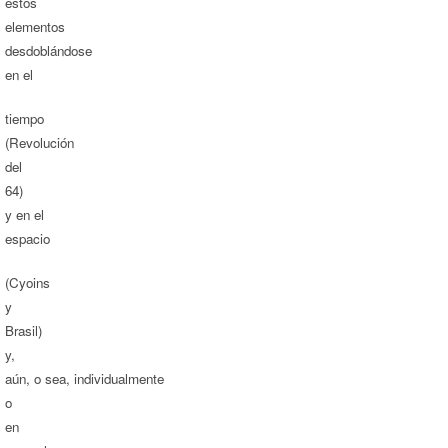
estos
elementos
desdoblándose
en el
tiempo
(Revolución
del
64)
y en el
espacio
(Cyoins
y
Brasil)
y,
aún, o sea, individualmente
o
en