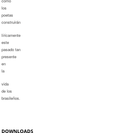
cómo
los
poetas
construirán
líricamente
este
pasado tan
presente
en
la
vida
de los
brasileños.
DOWNLOADS