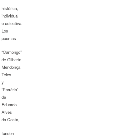
histórica,
individual
o colectiva.
Los
poemas
“Camongo”
de Gilberto
Mendonςa
Teles
y
“Parréria”
de
Eduardo
Alves
da Costa,
funden