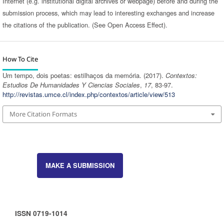
Internet (e.g. institutional digital archives or webpage) before and during the
submission process, which may lead to interesting exchanges and increase
the citations of the publication. (See Open Access Effect).
How To Cite
Um tempo, dois poetas: estilhaços da memória. (2017).
Contextos:
Estudios De Humanidades Y Ciencias Sociales
,
17
, 83-97.
http://revistas.umce.cl/index.php/contextos/article/view/513
More Citation Formats
MAKE A SUBMISSION
ISSN 0719-1014