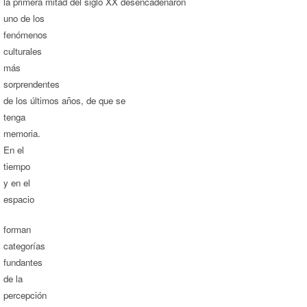
la primera mitad del siglo XX desencadenaron
uno de los
fenómenos
culturales
más
sorprendentes
de los últimos años, de que se
tenga
memoria.
En el
tiempo
y en el
espacio
forman
categorías
fundantes
de la
percepción