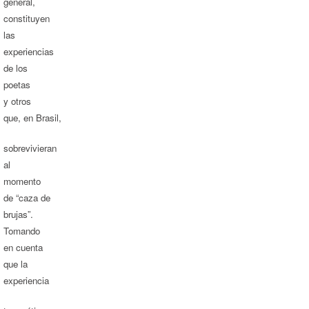
general,
constituyen
las
experiencias
de los
poetas
y otros
que, en Brasil,
sobrevivieran
al
momento
de “caza de
brujas”.
Tomando
en cuenta
que la
experiencia