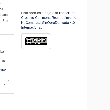
)
ss,
Esta obra está bajo una
licencia de
es and
Creative Commons Reconocimiento-
n. (See
NoComercial-SinObraDerivada 4.0
Internacional
.
obal.
, 161-
extos/