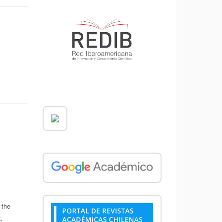
 the
,