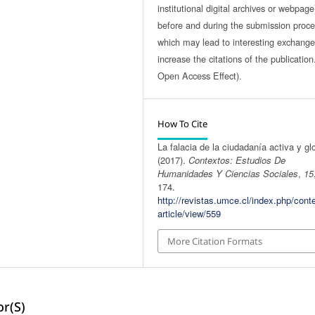
institutional digital archives or webpage
before and during the submission proce
which may lead to interesting exchang
increase the citations of the publicatio
Open Access Effect).
How To Cite
La falacia de la ciudadanía activa y gl
(2017).
Contextos: Estudios De
Humanidades Y Ciencias Sociales
,
15
174.
http://revistas.umce.cl/index.php/cont
article/view/559
More Citation Formats
r(s)