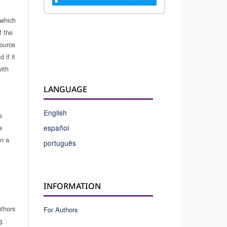
which
f the
source
 if it
ith
LANGUAGE
English
e
a
español
in a
português
INFORMATION
uthors
For Authors
g.