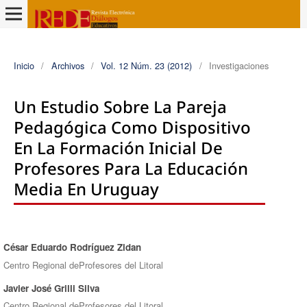
Inicio
/
Archivos
/
Vol. 12 Núm. 23 (2012)
/
Investigaciones
Un Estudio Sobre La Pareja
Pedagógica Como Dispositivo
En La Formación Inicial De
Profesores Para La Educación
Media En Uruguay
César Eduardo Rodríguez Zidan
Autores/as
Centro Regional deProfesores del Litoral
Javier José Grilli Silva
Centro Regional deProfesores del Litoral