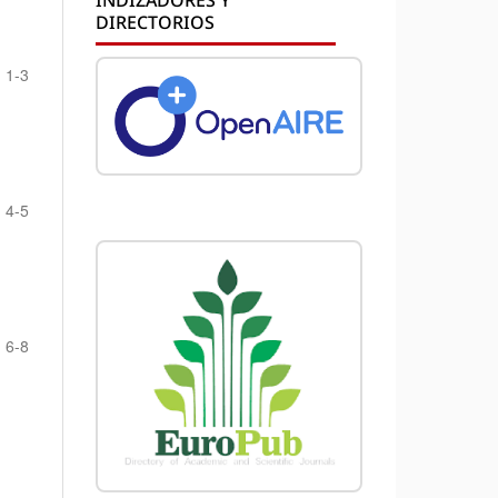
DIRECTORIOS
1-3
4-5
6-8