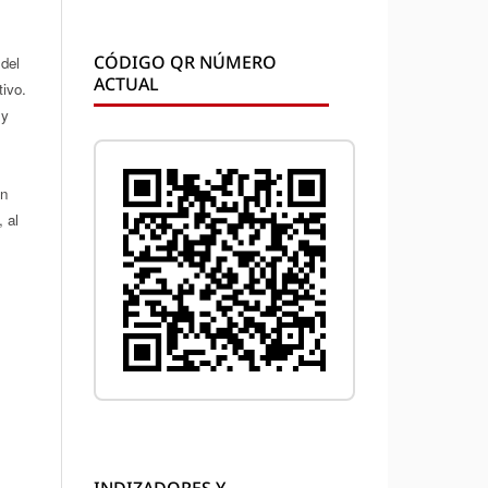
CÓDIGO QR NÚMERO
 del
ACTUAL
tivo.
 y
ón
 al
INDIZADORES Y