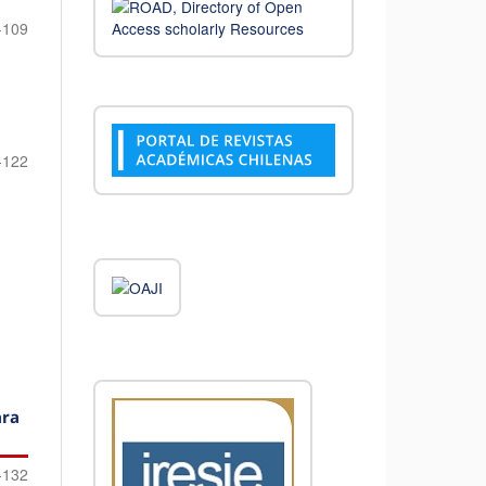
-109
-122
ara
-132