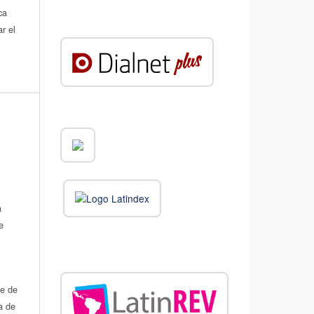
ca
r el
a
e
e
te de
a de