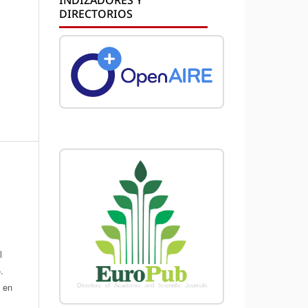
DIRECTORIOS
l
.
a en