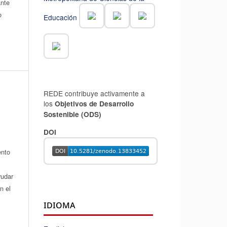
ante
o
Educación
REDE contribuye activamente a
los
Objetivos de Desarrollo
Sostenible (ODS)
DOI
ento
yudar
n el
IDIOMA