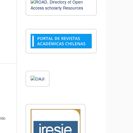
t
rido