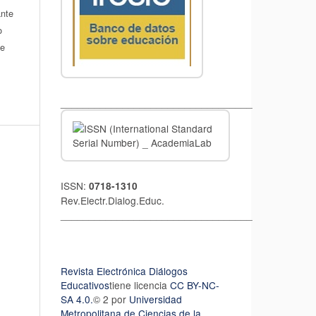
ante
o
de
__________________________________
ISSN:
0718-1310
Rev.Electr.Dialog.Educ.
__________________________________
Revista Electrónica Diálogos
Educativos
tiene licencia
CC BY-NC-
SA 4.0.
© 2 por
Universidad
Metropolitana de Ciencias de la