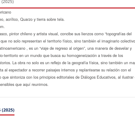
 (2025)
ricano
o, acrílico, Quarzo y tierra sobre tela.
cm.
sco, pintor chileno y artista visual, concibe sus lienzos como “topografías del
que no solo representan el territorio físico, sino también el imaginario colectivo
tinoamericano , es un “viaje de regreso al origen”, una manera de desvelar y
io-territorio en un mundo que busca su homogeneización a través de los
orios. La obra no solo es un reflejo de la geografía física, sino también un m
a al espectador a recorrer paisajes internos y replantearse su relación con el
 que sintoniza con los principios editoriales de Diálogos Educativos, al ilustrar
sensibles que aquí reunimos.
 (2025)