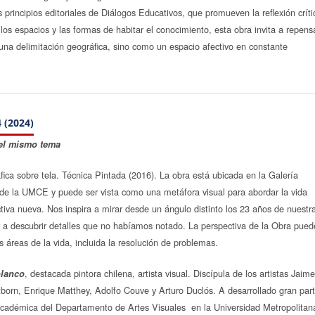
s principios editoriales de Diálogos Educativos, que promueven la reflexión críti
 los espacios y las formas de habitar el conocimiento, esta obra invita a repensa
 una delimitación geográfica, sino como un espacio afectivo en constante
 (2024)
el mismo tema
ráfica sobre tela. Técnica Pintada (2016). La obra está ubicada en la Galería
e la UMCE y puede ser vista como una metáfora visual para abordar la vida
iva nueva. Nos inspira a mirar desde un ángulo distinto los 23 años de nuestr
 a descubrir detalles que no habíamos notado. La perspectiva de la Obra pued
s áreas de la vida, incluida la resolución de problemas.
, destacada pintora chilena, artista visual. Discípula de los artistas Jaim
olanco
born, Enrique Matthey, Adolfo Couve y Arturo Duclós. A desarrollado gran par
cadémica del Departamento de Artes Visuales en la Universidad Metropolitan