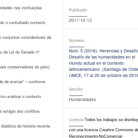
dades nas instituições
Publicado
2017-10-12
ando o conturbado contexto
 conjuntos consideráveis da
Número
Núm. 5 (2016): Herencias y Desafí
to de Lei do Senado nº
Desafí­o de las humanidades en el
mundo actual en el contexto
ais conservadores do país),
latinoamericano. (Santiago de Chile
UMCE, 17 al 20 de octubre de 201
e de ensinar” – conforme
Sección
ivo analisar o contexto
Humanidades
l estágio dos conflitos
Licencia
Todos los trabajos se distrib
ialética da história recente.
con una licencia
Creative Commons
de
Reconocimiento-NoComercial-