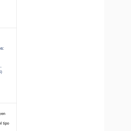
os:
,
6)
uyen
l tipo