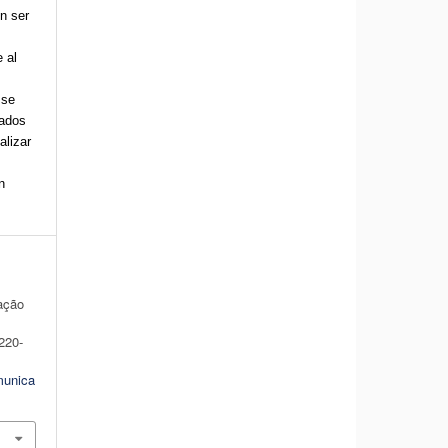
n ser
 al
 se
cados
alizar
n
ação
 220-
munica