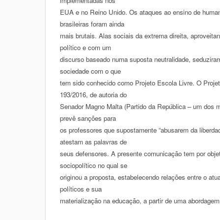
implementadas nos
EUA e no Reino Unido. Os ataques ao ensino de humani
brasileiras foram ainda
mais brutais. Alas sociais da extrema direita, aproveit
político e com um
discurso baseado numa suposta neutralidade, seduziram
sociedade com o que
tem sido conhecido como Projeto Escola Livre. O Proje
193/2016, de autoria do
Senador Magno Malta (Partido da República – um dos m
prevê sanções para
os professores que supostamente “abusarem da liberdad
atestam as palavras de
seus defensores. A presente comunicação tem por objet
sociopolítico no qual se
originou a proposta, estabelecendo relações entre o atua
políticos e sua
materialização na educação, a partir de uma abordagem d