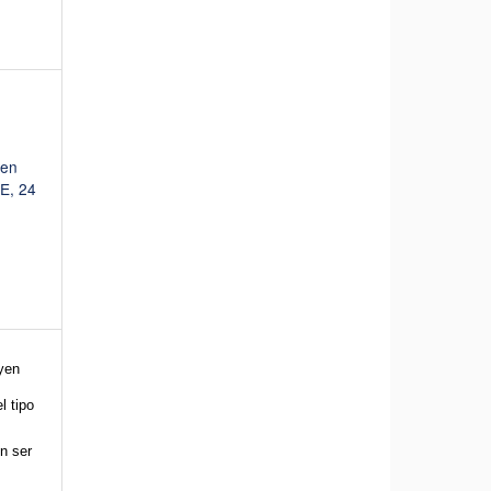
 en
E, 24
uyen
l tipo
n ser