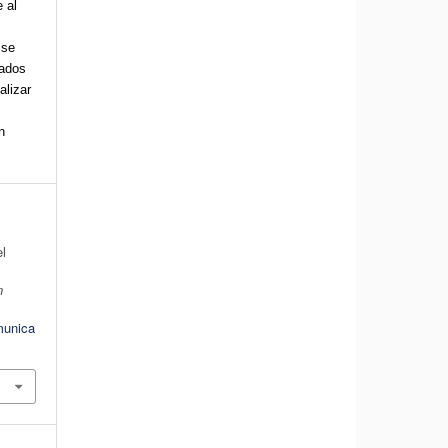
 al
 se
cados
alizar
n
el
n
munica