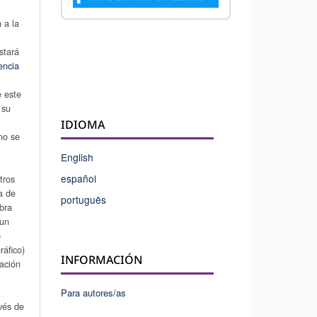
 a la
stará
encia
e este
 su
u
IDIOMA
 no se
English
español
tros
a de
português
obra
 un
o
áfico)
INFORMACIÓN
cación
Para autores/as
avés de