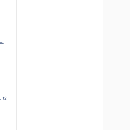
es:
. 12