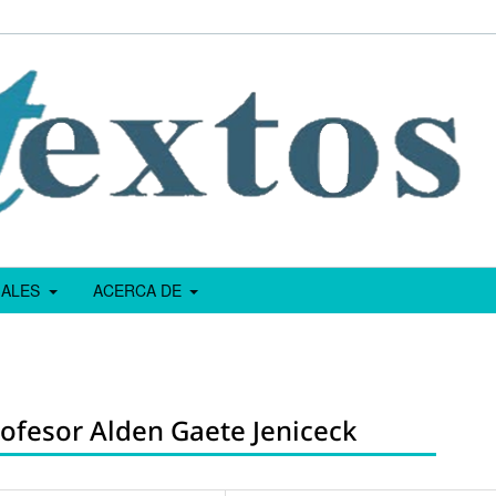
IALES
ACERCA DE
fesor Alden Gaete Jeniceck