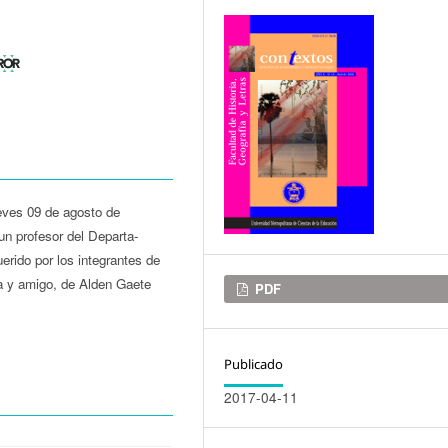
ueves 09 de agosto de
n profesor del Departa­-
rido por los integrantes de
ga y amigo, de Alden Gaete
Descargas
PDF
Publicado
2017-04-11