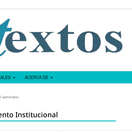
IALES
ACERCA DE
l seminario
nto Institucional