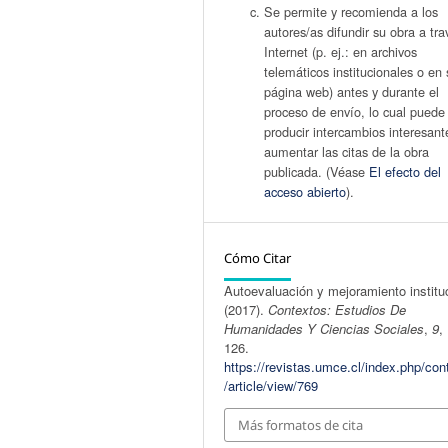
Se permite y recomienda a los
autores/as difundir su obra a tr
Internet (p. ej.: en archivos
telemáticos institucionales o en 
página web) antes y durante el
proceso de envío, lo cual puede
producir intercambios interesant
aumentar las citas de la obra
publicada. (Véase
El efecto del
acceso abierto
).
Cómo Citar
Autoevaluación y mejoramiento instituc
(2017).
Contextos: Estudios De
Humanidades Y Ciencias Sociales
,
9
,
126.
https://revistas.umce.cl/index.php/con
/article/view/769
Más formatos de cita