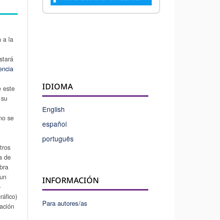
 a la
stará
encia
IDIOMA
e este
 su
u
English
 no se
español
português
tros
a de
obra
 un
INFORMACIÓN
o
áfico)
Para autores/as
cación