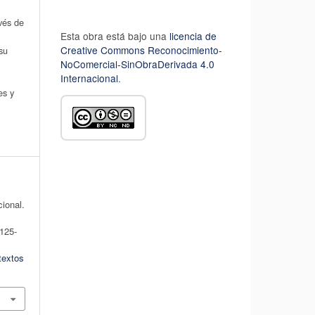
avés de
Esta obra está bajo una
licencia de
Creative Commons Reconocimiento-
su
NoComercial-SinObraDerivada 4.0
Internacional
.
es y
ional.
 125-
textos