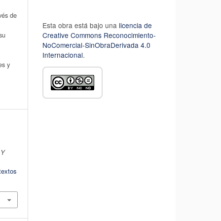
avés de
Esta obra está bajo una
licencia de
su
Creative Commons Reconocimiento-
NoComercial-SinObraDerivada 4.0
Internacional
.
es y
 Y
textos