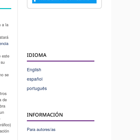
 a la
stará
encia
IDIOMA
e este
 su
u
English
 no se
español
português
tros
a de
obra
 un
INFORMACIÓN
o
áfico)
Para autores/as
cación