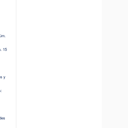
Núm.
. 15
s y
s:
des