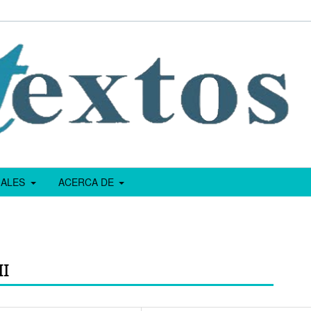
IALES
ACERCA DE
II