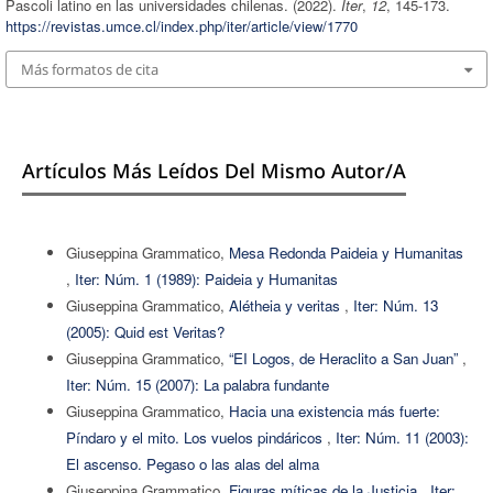
Pascoli latino en las universidades chilenas. (2022).
Iter
,
12
, 145-173.
https://revistas.umce.cl/index.php/iter/article/view/1770
Más formatos de cita
Artículos Más Leídos Del Mismo Autor/a
Giuseppina Grammatico,
Mesa Redonda Paideia y Humanitas
,
Iter: Núm. 1 (1989): Paideia y Humanitas
Giuseppina Grammatico,
Alétheia y veritas
,
Iter: Núm. 13
(2005): Quid est Veritas?
Giuseppina Grammatico,
“EI Logos, de Heraclito a San Juan”
,
Iter: Núm. 15 (2007): La palabra fundante
Giuseppina Grammatico,
Hacia una existencia más fuerte:
Píndaro y el mito. Los vuelos pindáricos
,
Iter: Núm. 11 (2003):
El ascenso. Pegaso o las alas del alma
Giuseppina Grammatico,
Figuras míticas de la Justicia
,
Iter: