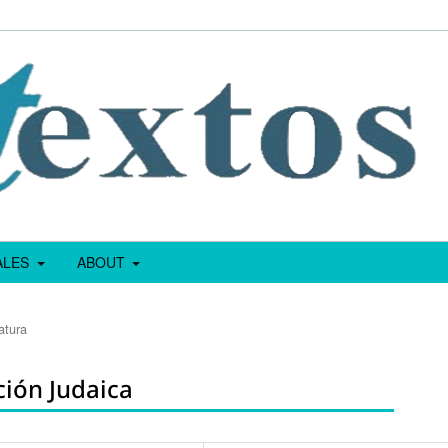
IALES
ABOUT
atura
ción Judaica