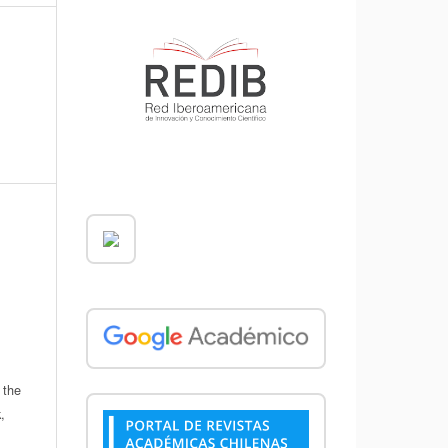
 the
,