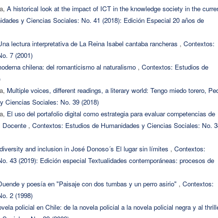
ba,
A historical look at the impact of ICT in the knowledge society in the curre
dades y Ciencias Sociales: No. 41 (2018): Edición Especial 20 años de
Una lectura interpretativa de La Reina Isabel cantaba rancheras
,
Contextos:
o. 7 (2001)
moderna chilena: del romanticismo al naturalismo
,
Contextos: Estudios de
)
ba,
Multiple voices, different readings, a literary world: Tengo miedo torero, Pe
 Ciencias Sociales: No. 39 (2018)
ba,
El uso del portafolio digital como estrategia para evaluar competencias de
al Docente
,
Contextos: Estudios de Humanidades y Ciencias Sociales: No. 3
iversity and inclusion in José Donoso´s El lugar sin límites
,
Contextos:
o. 43 (2019): Edición especial Textualidades contemporáneas: procesos de
Duende y poesía en "Paisaje con dos tumbas y un perro asirio"
,
Contextos:
o. 2 (1998)
la policial en Chile: de la novela policial a la novela policial negra y al thril