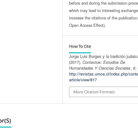
before and during the submission proce
which may lead to interesting exchang
increase the citations of the publicatio
Open Access Effect).
How To Cite
Jorge Luis Borges y la tradición judaic
(2017).
Contextos: Estudios De
Humanidades Y Ciencias Sociales
,
6
,
http://revistas.umce.cl/index.php/cont
article/view/817
More Citation Formats
r(s)