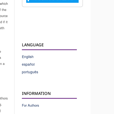
which
f the
source
 if it
ith
LANGUAGE
e
English
a
in a
español
português
INFORMATION
uthors
g.
For Authors
)