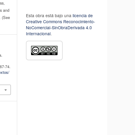
ss,
es and
Esta obra está bajo una
licencia de
n. (See
Creative Commons Reconocimiento-
NoComercial-SinObraDerivada 4.0
Internacional
.
a.
 67-74.
extos/