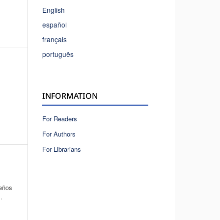
English
español
français
português
INFORMATION
For Readers
For Authors
For Librarians
seños
.