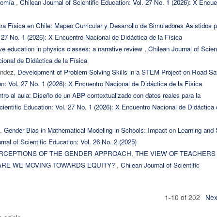
onomía
,
Chilean Journal of Scientific Education: Vol. 27 No. 1 (2026): X Encue
ara Física en Chile: Mapeo Curricular y Desarrollo de Simuladores Asistidos p
. 27 No. 1 (2026): X Encuentro Nacional de Didáctica de la Física
ve education in physics classes: a narrative review
,
Chilean Journal of Scient
ional de Didáctica de la Física
ández,
Development of Problem-Solving Skills in a STEM Project on Road Sa
on: Vol. 27 No. 1 (2026): X Encuentro Nacional de Didáctica de la Física
ntro al aula: Diseño de un ABP contextualizado con datos reales para la
cientific Education: Vol. 27 No. 1 (2026): X Encuentro Nacional de Didáctica 
a,
Gender Bias in Mathematical Modeling in Schools: Impact on Learning and S
rnal of Scientific Education: Vol. 26 No. 2 (2025)
RCEPTIONS OF THE GENDER APPROACH, THE VIEW OF TEACHERS
 ARE WE MOVING TOWARDS EQUITY?
,
Chilean Journal of Scientific
1-10 of 202
Nex