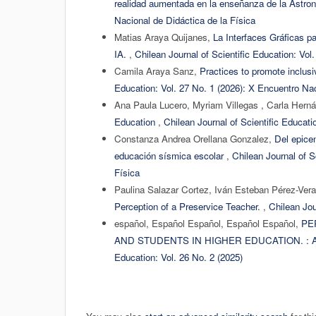
realidad aumentada en la enseñanza de la Astr
Nacional de Didáctica de la Física
Matias Araya Quijanes,
La Interfaces Gráficas p
IA.
,
Chilean Journal of Scientific Education: Vol
Camila Araya Sanz,
Practices to promote inclusi
Education: Vol. 27 No. 1 (2026): X Encuentro Nac
Ana Paula Lucero, Myriam Villegas , Carla Hern
Education
,
Chilean Journal of Scientific Educati
Constanza Andrea Orellana Gonzalez,
Del epice
educación sísmica escolar
,
Chilean Journal of S
Física
Paulina Salazar Cortez, Iván Esteban Pérez-Ver
Perception of a Preservice Teacher.
,
Chilean Jou
español, Español Español, Español Español,
PE
AND STUDENTS IN HIGHER EDUCATION. :
Education: Vol. 26 No. 2 (2025)