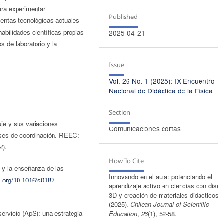
ara experimentar
Published
ientas tecnológicas actuales
habilidades científicas propias
2025-04-21
s de laboratorio y la
Issue
Vol. 26 No. 1 (2025): IX Encuentro
Nacional de Didáctica de la Física
Section
uje y sus variaciones
Comunicaciones cortas
lases de coordinación. REEC:
2).
How To Cite
n y la enseñanza de las
Innovando en el aula: potenciando el
oi.org/10.1016/s0187-
aprendizaje activo en ciencias con di
3D y creación de materiales didácticos
(2025).
Chilean Journal of Scientific
ervicio (ApS): una estrategia
Education
,
26
(1), 52-58.