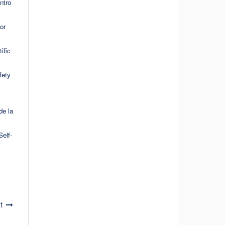
ntro
or
ific
fety
de la
elf-
t