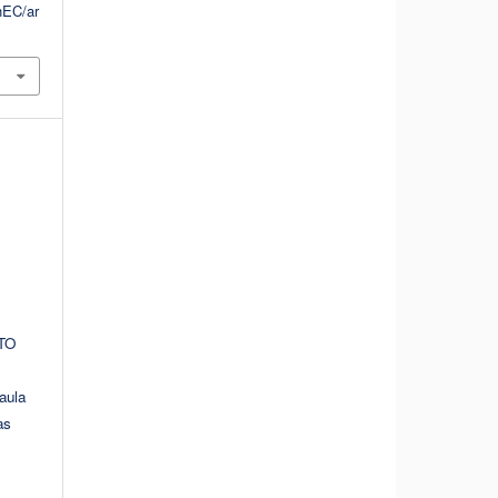
hEC/ar
TO
aula
as