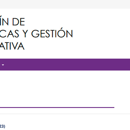
T
23)