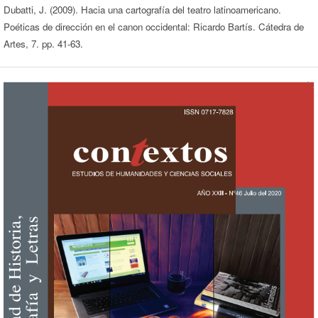
Dubatti, J. (2009). Hacia una cartografía del teatro latinoamericano.
Poéticas de dirección en el canon occidental: Ricardo Bartís. Cátedra de
Artes, 7. pp. 41-63.