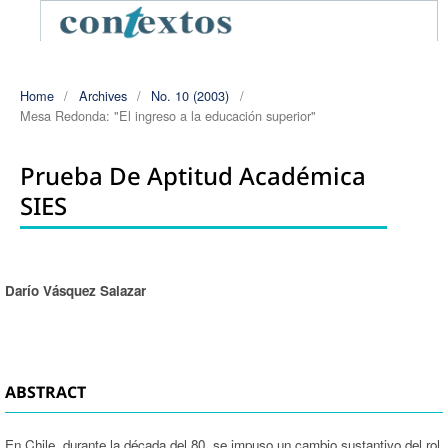
Home
/
Archives
/
No. 10 (2003)
/
Mesa Redonda: "El ingreso a la educación superior"
Prueba De Aptitud Académica
SIES
Darío Vásquez Salazar
Authors
ABSTRACT
En Chile, durante la década del 80, se impuso un cambio sustantivo del rol