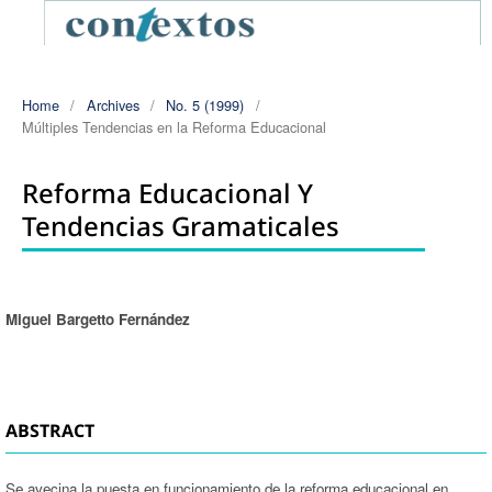
Home
/
Archives
/
No. 5 (1999)
/
Múltiples Tendencias en la Reforma Educacional
Reforma Educacional Y
Tendencias Gramaticales
Miguel Bargetto Fernández
Authors
ABSTRACT
Se avecina la puesta en funcionamiento de la reforma educacional en