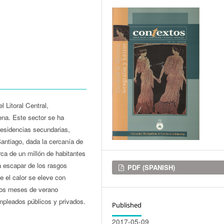
l Litoral Central,
ena. Este sector se ha
residencias secundarias,
Santiago, dada la cercanía de
rca de un millón de habitantes
a escapar de los rasgos
Downloads
PDF (SPANISH)
e el calor se eleve con
los meses de verano
pleados públicos y privados.
Published
2017-05-09