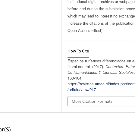
institutional digital archives or webpage
before and during the submission proce
which may lead to interesting exchang
increase the citations of the publicatio
Open Access Effect).
How To Cite
Espacios turísticos diferenciados en e
litoral central. (2017).
Contextos: Estu
De Humanidades Y Ciencias Sociales
163-164.
https://revistas.umce.cl/index.php/con
/article/view/917
More Citation Formats
r(s)