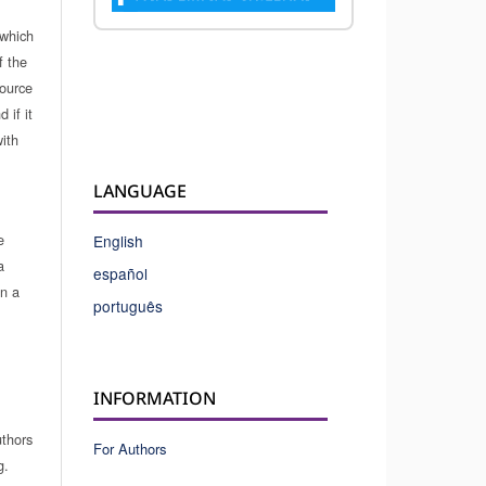
which
f the
source
 if it
ith
LANGUAGE
e
English
a
español
in a
português
INFORMATION
uthors
For Authors
g.