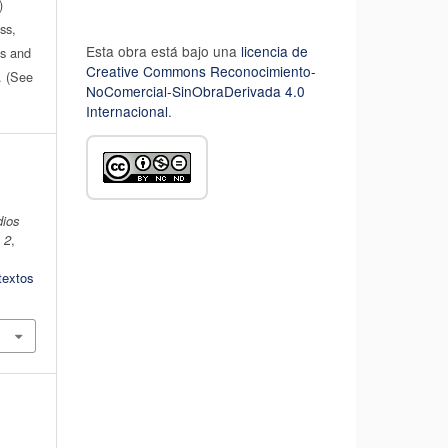
)
ss,
Esta obra está bajo una
licencia de
es and
Creative Commons Reconocimiento-
n. (See
NoComercial-SinObraDerivada 4.0
Internacional
.
l
dios
,
2
,
textos