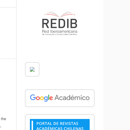
 the
,