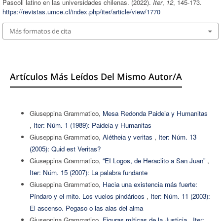
Pascoli latino en las universidades chilenas. (2022).
Iter
,
12
, 145-173.
https://revistas.umce.cl/index.php/iter/article/view/1770
Más formatos de cita
Artículos Más Leídos Del Mismo Autor/a
Giuseppina Grammatico,
Mesa Redonda Paideia y Humanitas
,
Iter: Núm. 1 (1989): Paideia y Humanitas
Giuseppina Grammatico,
Alétheia y veritas
,
Iter: Núm. 13
(2005): Quid est Veritas?
Giuseppina Grammatico,
“EI Logos, de Heraclito a San Juan”
,
Iter: Núm. 15 (2007): La palabra fundante
Giuseppina Grammatico,
Hacia una existencia más fuerte:
Píndaro y el mito. Los vuelos pindáricos
,
Iter: Núm. 11 (2003):
El ascenso. Pegaso o las alas del alma
Giuseppina Grammatico,
Figuras míticas de la Justicia
,
Iter: