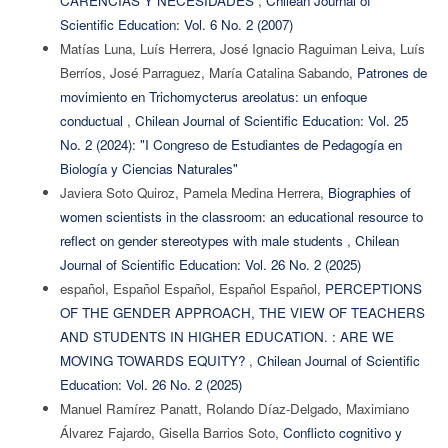
CARENCIAS Y NECESIDADES
,
Chilean Journal of
Scientific Education: Vol. 6 No. 2 (2007)
Matías Luna, Luís Herrera, José Ignacio Raguiman Leiva, Luís
Berríos, José Parraguez, María Catalina Sabando,
Patrones de
movimiento en Trichomycterus areolatus: un enfoque
conductual
,
Chilean Journal of Scientific Education: Vol. 25
No. 2 (2024): "I Congreso de Estudiantes de Pedagogía en
Biología y Ciencias Naturales"
Javiera Soto Quiroz, Pamela Medina Herrera,
Biographies of
women scientists in the classroom: an educational resource to
reflect on gender stereotypes with male students
,
Chilean
Journal of Scientific Education: Vol. 26 No. 2 (2025)
español, Español Español, Español Español,
PERCEPTIONS
OF THE GENDER APPROACH, THE VIEW OF TEACHERS
AND STUDENTS IN HIGHER EDUCATION. : ARE WE
MOVING TOWARDS EQUITY?
,
Chilean Journal of Scientific
Education: Vol. 26 No. 2 (2025)
Manuel Ramírez Panatt, Rolando Díaz-Delgado, Maximiano
Álvarez Fajardo, Gisella Barrios Soto,
Conflicto cognitivo y