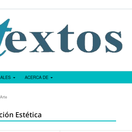
IALES
ACERCA DE
Arte
ción Estética