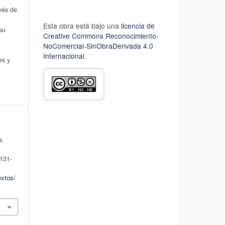
avés de
Esta obra está bajo una
licencia de
su
Creative Commons Reconocimiento-
NoComercial-SinObraDerivada 4.0
Internacional
.
es y
a.
 131-
extos/