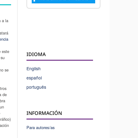
 a la
stará
encia
e este
IDIOMA
 su
u
English
 no se
español
português
tros
a de
obra
 un
INFORMACIÓN
o
áfico)
cación
Para autores/as