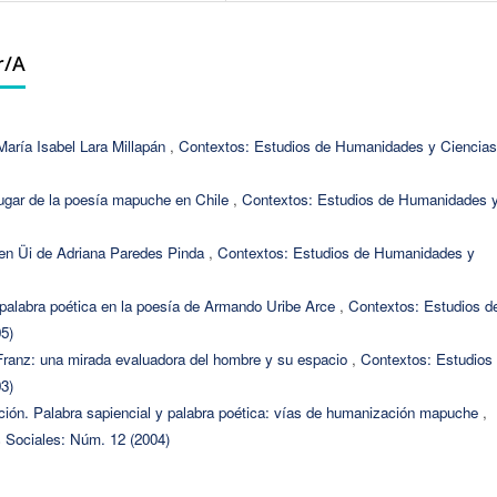
r/a
 María Isabel Lara Millapán
,
Contextos: Estudios de Humanidades y Ciencias
l lugar de la poesía mapuche en Chile
,
Contextos: Estudios de Humanidades 
o en Üi de Adriana Paredes Pinda
,
Contextos: Estudios de Humanidades y
la palabra poética en la poesía de Armando Uribe Arce
,
Contextos: Estudios d
5)
Franz: una mirada evaluadora del hombre y su espacio
,
Contextos: Estudios
3)
ción. Palabra sapiencial y palabra poética: vías de humanización mapuche
,
 Sociales: Núm. 12 (2004)