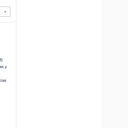
8)
es y
cias