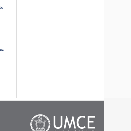
de
os: