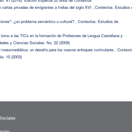
o. 41 (2018): Edición Especial 20 años de Contextos
 cartas privadas de emigrantes a Indias del siglo XVI
,
Contextos: Estudios 
ones": ¿un problema semántico o cultural?
,
Contextos: Estudios de
torno a las TICs en la formación de Profesores de Lengua Castellana y
ades y Ciencias Sociales: No. 22 (2009)
d massmediática: un desafío para los nuevos enfoques curriculares
,
Context
o. 10 (2003)
Sociales
ación