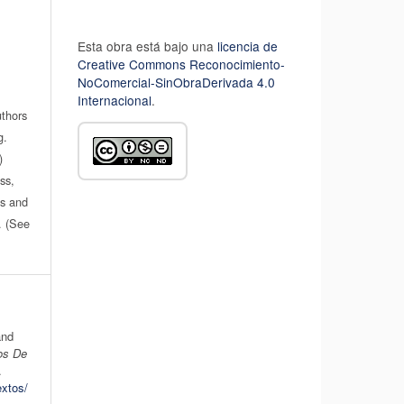
Esta obra está bajo una
licencia de
Creative Commons Reconocimiento-
NoComercial-SinObraDerivada 4.0
Internacional
.
uthors
g.
)
ss,
es and
n. (See
and
os De
.
extos/