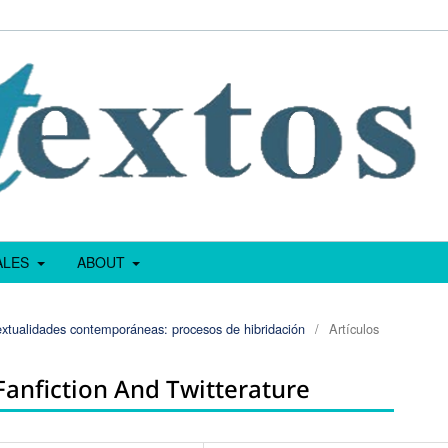
IALES
ABOUT
extualidades contemporáneas: procesos de hibridación
/
Artículos
Fanfiction And Twitterature