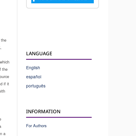
 the
,
LANGUAGE
which
English
f the
source
español
 if it
português
ith
INFORMATION
e
For Authors
a
in a