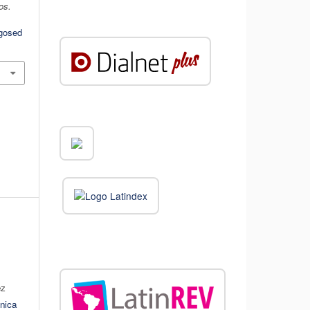
os.
ogosed
ez
nica