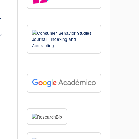
E:
la