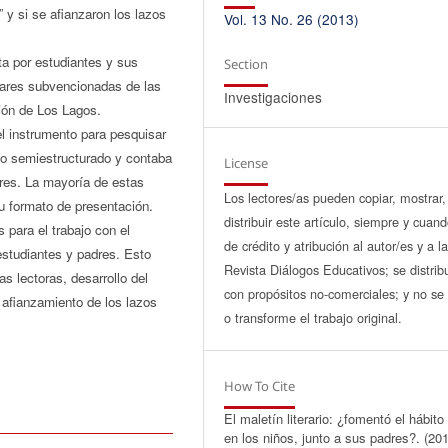
” y si se afianzaron los lazos
Vol. 13 No. 26 (2013)
ta por estudiantes y sus
Section
lares subvencionadas de las
Investigaciones
ión de Los Lagos.
el instrumento para pesquisar
tipo semiestructurado y contaba
License
dres. La mayoría de estas
Los lectores/as pueden copiar, mostrar,
su formato de presentación.
distribuir este artículo, siempre y cuan
 para el trabajo con el
de crédito y atribución al autor/es y a l
estudiantes y padres. Esto
Revista Diálogos Educativos; se distrib
s lectoras, desarrollo del
con propósitos no-comerciales; y no se 
 afianzamiento de los lazos
o transforme el trabajo original.
How To Cite
El maletín literario: ¿fomentó el hábito 
en los niños, junto a sus padres?. (201