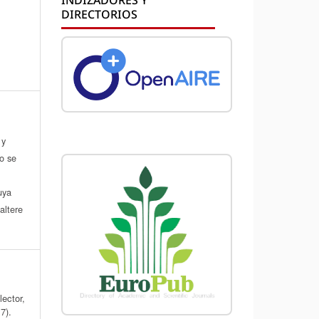
DIRECTORIOS
 y
do se
a
uya
altere
lector,
7).