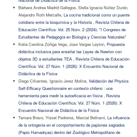
Nacional de Didáctica de la Física
Bárbara Andrea Madrid Gallegos, Stella Ignacia Núñez Durán,
Alejandro Roth Metcalfe,
La cocina tradicional como un puente
cotidiano entre la bioquímica y la Historia
,
Revista Chilena de
Educación Científica: Vol. 25 Núm. 2 (2024): "I Congreso de
Estudiantes de Pedagogía en Biología y Ciencias Naturales"
Katia Carolina Zúñiga Vega, Jose Vargas Leyton,
Propuesta
didáctica inclusiva para enseñar las Leyes de Newton con
objetos 3D a estudiantes TEA
,
Revista Chilena de Educación
Científica: Vol. 27 Núm. 1 (2026): X Encuentro Nacional de
Didáctica de la Física
Diego Cifuentes, Ignacio Jerez Molina,
Validación del Physics
Self-Efficacy Questionnaire en contexto chileno : una
herramienta para medir la autoeficacia en física
,
Revista
Chilena de Educación Científica: Vol. 27 Núm. 1 (2026): X
Encuentro Nacional de Didáctica de la Física
Tamara Bravo, Yissel Pedreros, Marcial Beltrami,
La influencia
de la ontogenia en el comportamiento de papiones sagrados
(Papio Hamadryas) dentro del Zoológico Metropolitano de