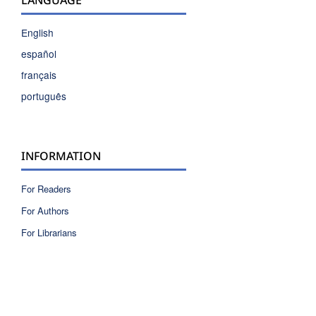
LANGUAGE
English
español
français
português
INFORMATION
For Readers
For Authors
For Librarians
ISSN 2810-6040 electronic version
ISSN 0717-9618 printed version