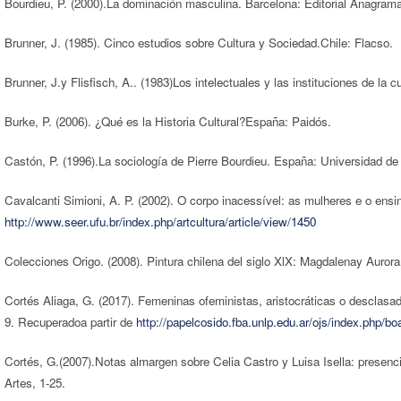
Bourdieu, P. (2000).La dominación masculina. Barcelona: Editorial Anagrama
Brunner, J. (1985). Cinco estudios sobre Cultura y Sociedad.Chile: Flacso.
Brunner, J.y Flisfisch, A.. (1983)Los intelectuales y las instituciones de la cu
Burke, P. (2006). ¿Qué es la Historia Cultural?España: Paidós.
Castón, P. (1996).La sociología de Pierre Bourdieu. España: Universidad d
Cavalcanti Simioni, A. P. (2002). O corpo inacessível: as mulheres e o ensi
http://www.seer.ufu.br/index.php/artcultura/article/view/1450
Colecciones Origo. (2008). Pintura chilena del siglo XlX: Magdalenay Aurora
Cortés Aliaga, G. (2017). Femeninas ofeministas, aristocráticas o desclasad
9. Recuperadoa partir de
http://papelcosido.fba.unlp.edu.ar/ojs/index.php/bo
Cortés, G.(2007).Notas almargen sobre Celia Castro y Luisa Isella: presenci
Artes, 1-25.