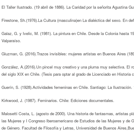
El Taller Ilustrado. (19 abril de 1886). La Caridad por la señorita Agustina Gut
Firestone, Sh.(1976).La Cultura (masculina)en La dialéctica del sexo. En de
Galaz, G. y Ivelic, M. (1981). La pintura en Chile. Desde la Colonia hasta 1
Valparaíso.
Gluzman, G. (2016).Trazos invisibles: mujeres artistas en Buenos Aires (189
González, A.(2016).Un pincel muy creativo y una pluma muy selectiva. El rol 
del siglo XIX en Chile. (Tesis para optar al grado de Licenciado en Historia 
Guerín, S. (1928).Actividades femeninas en Chile. Santiago: La Ilustración.
Kirkwood, J. (1987). Feminarios. Chile: Ediciones documentales.
Malosetti Costa, L. (agosto de 2000). Una historia de fantasmas, artistas p
las Mujeres y I Congreso Iberoamericano de Estudios de las Mujeres y de Gén
de Género. Facultad de Filosofía y Letras, Universidad de Buenos Aires,Bu