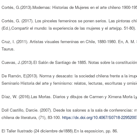
Cortés, G.(2013).Modernas: Historias de Mujeres en el arte chileno 1900-195
Cortés, G. (2017). Los pinceles femeninos se ponen serios. Las pintoras ch
(Ed.),Compartir el mundo: la experiencia de las mujeres y el arte(pp. 51-80
Cruz, I. (2011). Artistas visuales femeninas en Chile, 1880-1980. En, A. M.
Taurus.
Cuevas, J.(2013).El Salón de Santiago de 1885. Notas sobre la constitución
De Ramón, E(2013). Norma y desacato: la sociedad chilena frente a la irrup
Seminario Historia del arte y feminismo: relatos, lecturas, escrituras y omi
Díaz, W. (2016).Las Morlas. Diarios y dibujos de Carmen y Ximena Morla Ly
Doll Castillo, Darcie. (2007). Desde los salones a la sala de conferencias: m
chilena de literatura, (71), 83-100.
https://dx.doi.org/10.4067/S0718-229520
El Taller Ilustrado (24 diciembre de1888).En la esposicion, pp. 86.