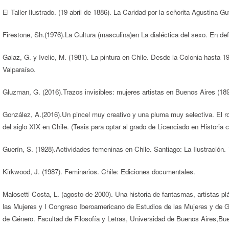
El Taller Ilustrado. (19 abril de 1886). La Caridad por la señorita Agustina Gut
Firestone, Sh.(1976).La Cultura (masculina)en La dialéctica del sexo. En de
Galaz, G. y Ivelic, M. (1981). La pintura en Chile. Desde la Colonia hasta 1
Valparaíso.
Gluzman, G. (2016).Trazos invisibles: mujeres artistas en Buenos Aires (189
González, A.(2016).Un pincel muy creativo y una pluma muy selectiva. El rol 
del siglo XIX en Chile. (Tesis para optar al grado de Licenciado en Historia 
Guerín, S. (1928).Actividades femeninas en Chile. Santiago: La Ilustración.
Kirkwood, J. (1987). Feminarios. Chile: Ediciones documentales.
Malosetti Costa, L. (agosto de 2000). Una historia de fantasmas, artistas p
las Mujeres y I Congreso Iberoamericano de Estudios de las Mujeres y de Gén
de Género. Facultad de Filosofía y Letras, Universidad de Buenos Aires,Bu