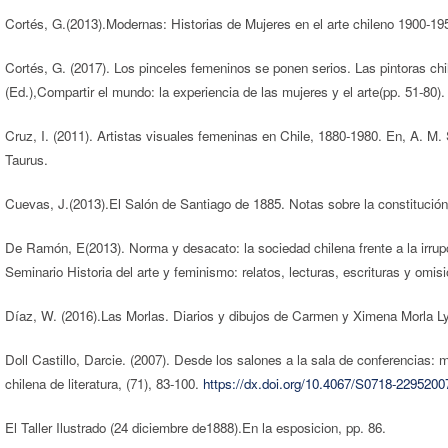
Cortés, G.(2013).Modernas: Historias de Mujeres en el arte chileno 1900-195
Cortés, G. (2017). Los pinceles femeninos se ponen serios. Las pintoras ch
(Ed.),Compartir el mundo: la experiencia de las mujeres y el arte(pp. 51-80
Cruz, I. (2011). Artistas visuales femeninas en Chile, 1880-1980. En, A. M.
Taurus.
Cuevas, J.(2013).El Salón de Santiago de 1885. Notas sobre la constitución
De Ramón, E(2013). Norma y desacato: la sociedad chilena frente a la irrup
Seminario Historia del arte y feminismo: relatos, lecturas, escrituras y omi
Díaz, W. (2016).Las Morlas. Diarios y dibujos de Carmen y Ximena Morla Ly
Doll Castillo, Darcie. (2007). Desde los salones a la sala de conferencias: m
chilena de literatura, (71), 83-100.
https://dx.doi.org/10.4067/S0718-229520
El Taller Ilustrado (24 diciembre de1888).En la esposicion, pp. 86.