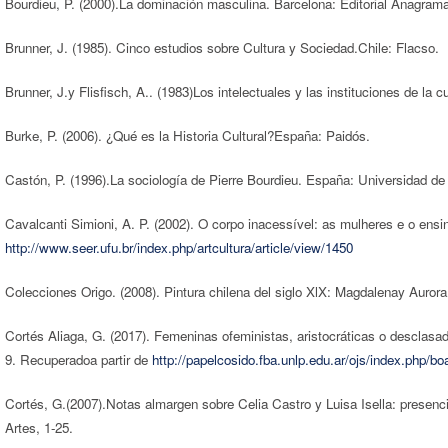
Bourdieu, P. (2000).La dominación masculina. Barcelona: Editorial Anagrama
Brunner, J. (1985). Cinco estudios sobre Cultura y Sociedad.Chile: Flacso.
Brunner, J.y Flisfisch, A.. (1983)Los intelectuales y las instituciones de la cu
Burke, P. (2006). ¿Qué es la Historia Cultural?España: Paidós.
Castón, P. (1996).La sociología de Pierre Bourdieu. España: Universidad d
Cavalcanti Simioni, A. P. (2002). O corpo inacessível: as mulheres e o ensi
http://www.seer.ufu.br/index.php/artcultura/article/view/1450
Colecciones Origo. (2008). Pintura chilena del siglo XlX: Magdalenay Aurora
Cortés Aliaga, G. (2017). Femeninas ofeministas, aristocráticas o desclasad
9. Recuperadoa partir de
http://papelcosido.fba.unlp.edu.ar/ojs/index.php/bo
Cortés, G.(2007).Notas almargen sobre Celia Castro y Luisa Isella: presenci
Artes, 1-25.