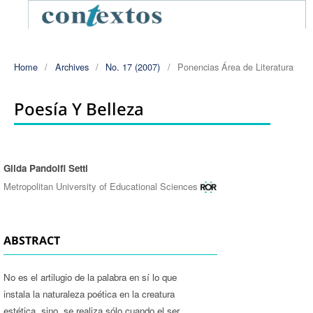
Home
/
Archives
/
No. 17 (2007)
/
Ponencias Área de Literatura
Poesía Y Belleza
Gilda Pandolfi Setti
Authors
Metropolitan University of Educational Sciences
ABSTRACT
No es el artilugio de la palabra en sí lo que
instala la naturaleza poética en la creatura
estética, sino, se realiza sólo cuando el ser