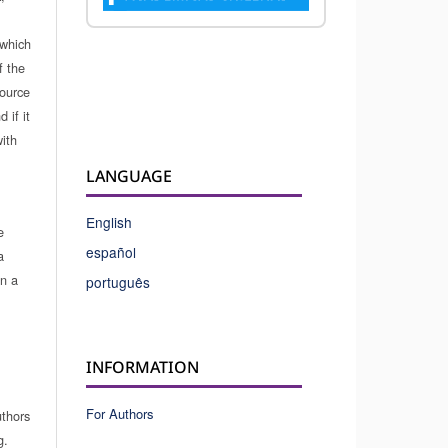
which
f the
source
 if it
ith
LANGUAGE
English
e
español
a
in a
português
INFORMATION
For Authors
uthors
g.