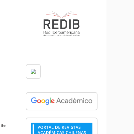
 the
,