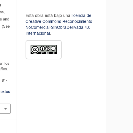
)
ss,
Esta obra está bajo una
licencia de
es and
Creative Commons Reconocimiento-
n. (See
NoComercial-SinObraDerivada 4.0
Internacional
.
en los
fíos.
, 81-
textos