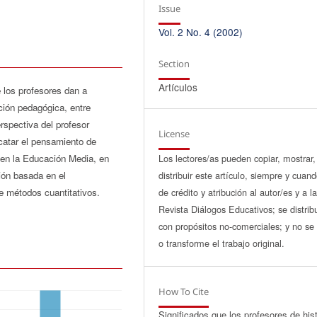
Issue
Vol. 2 No. 4 (2002)
Section
Artículos
e los profesores dan a
ción pedagógica, entre
rspectiva del profesor
License
scatar el pensamiento de
en la Educación Media, en
Los lectores/as pueden copiar, mostrar,
ión basada en el
distribuir este artículo, siempre y cuan
e métodos cuantitativos.
de crédito y atribución al autor/es y a l
Revista Diálogos Educativos; se distrib
con propósitos no-comerciales; y no se 
o transforme el trabajo original.
How To Cite
Significados que los profesores de hist