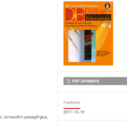
Downloads
PDF (SPANISH)
Published
2017-10-19
ad, formaciÃ³n pedagÃ³gica,