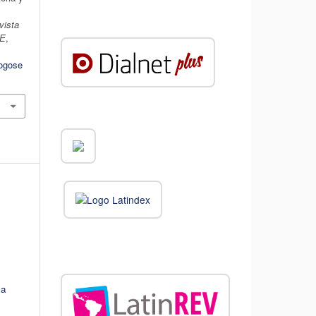
vista
DE
,
logose
la