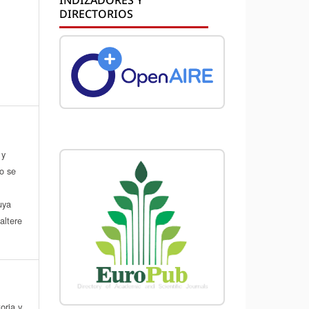
DIRECTORIOS
 y
do se
a
uya
altere
oria y