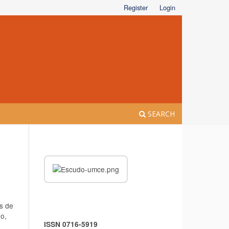
Register
Login
SEARCH
as de
 o,
ISSN 0716-5919