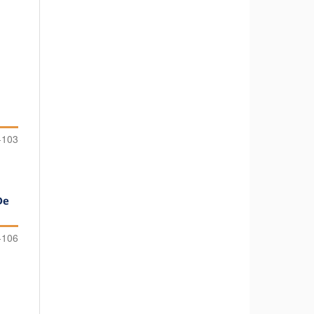
-103
De
-106