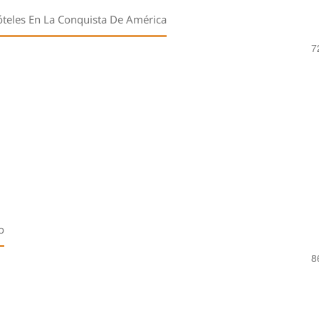
tóteles En La Conquista De América
7
o
8