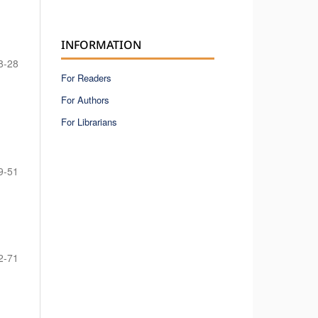
INFORMATION
8-28
For Readers
For Authors
For Librarians
9-51
2-71