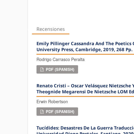
Recensiones
Emily Pillinger Cassandra And The Poetics
University Press, Cambridge, 2019, 268 Pp.
Rodrigo Carrasco Peralta
PDF (SPANISH)
Renato Cristi – Oscar Velásquez Nietzsche Y
Theognide Megarensi De Nietzsche LOM Edi
Erwin Robertson
PDF (SPANISH)
Tucídides: Desastres De La Guerra Traducci
Universidad Diego Portales, Santiago, 2020