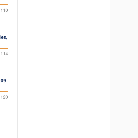
-110
les,
-114
209
-120