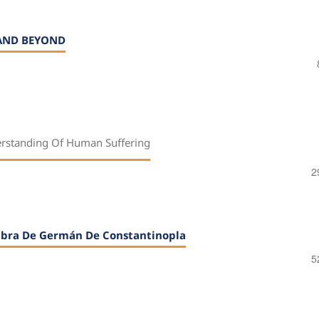
 AND BEYOND
erstanding Of Human Suffering
2
 Obra De Germán De Constantinopla
5