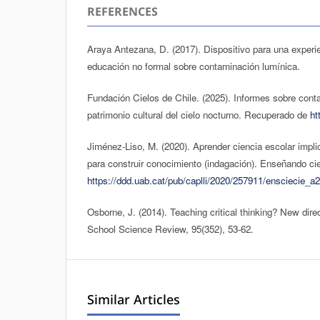
REFERENCES
Araya Antezana, D. (2017). Dispositivo para una experie
educación no formal sobre contaminación lumínica.
Fundación Cielos de Chile. (2025). Informes sobre cont
patrimonio cultural del cielo nocturno. Recuperado de
ht
Jiménez-Liso, M. (2020). Aprender ciencia escolar impl
para construir conocimiento (indagación). Enseñando cie
https://ddd.uab.cat/pub/caplli/2020/257911/ensciecie_a
Osborne, J. (2014). Teaching critical thinking? New dire
School Science Review, 95(352), 53-62.
Similar Articles