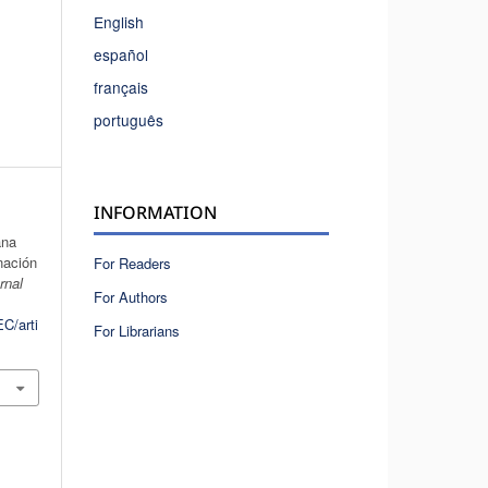
English
español
français
português
INFORMATION
ana
nación
For Readers
rnal
For Authors
C/arti
For Librarians