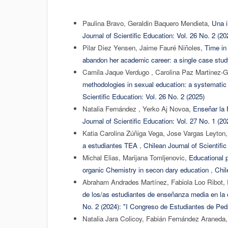
Paulina Bravo, Geraldin Baquero Mendieta,
Una i
Journal of Scientific Education: Vol. 26 No. 2 (20
Pilar Diez Yensen, Jaime Fauré Niñoles,
Time in
abandon her academic career: a single case stu
Camila Jaque Verdugo , Carolina Paz Martinez-G
methodologies in sexual education: a systematic r
Scientific Education: Vol. 26 No. 2 (2025)
Natalia Fernández , Yerko Aj Novoa,
Enseñar la 
Journal of Scientific Education: Vol. 27 No. 1 (2
Katia Carolina Zúñiga Vega, Jose Vargas Leyton
a estudiantes TEA
,
Chilean Journal of Scientifi
Michal Elias, Marijana Tomljenovic,
Educational p
organic Chemistry in secon dary education
,
Chil
Abraham Andrades Martínez, Fabiola Loo Ribot,
de los/as estudiantes de enseñanza media en la e
No. 2 (2024): "I Congreso de Estudiantes de Ped
Natalia Jara Colicoy, Fabián Fernández Araneda