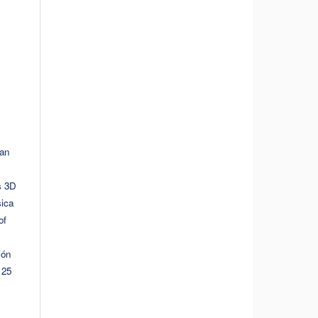
ean
s 3D
sica
of
ión
 25