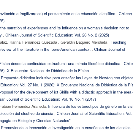
nvitación a fragilizar(nos) el pensamiento en la educación científica
,
Chilean
25)
 the narration of experiences and its influence on a woman's decision not to
dy
,
Chilean Journal of Scientific Education: Vol. 26 No. 2 (2025)
alaz, Karina Hernández Quezada , Geraldin Baquero Mendieta ,
Teaching
eview of the literature in the Ibero-American context
,
Chilean Journal of
Física desde la continuidad estructural: una mirada filosófico-didáctica
,
Chil
026): X Encuentro Nacional de Didáctica de la Física
,
Propuesta didáctica inclusiva para enseñar las Leyes de Newton con objeto
c Education: Vol. 27 No. 1 (2026): X Encuentro Nacional de Didáctica de la Fí
roposal for the development of ict Skills with a didactic approach in the area 
ean Journal of Scientific Education: Vol. 16 No. 1 (2017)
 Fabián Fernández Araneda,
Influencia de los estereotipos de género en la vis
lección del electivo de ciencia
,
Chilean Journal of Scientific Education: Vol.
agogía en Biología y Ciencias Naturales"
,
Promoviendo la innovación e investigación en la enseñanza de las ciencias