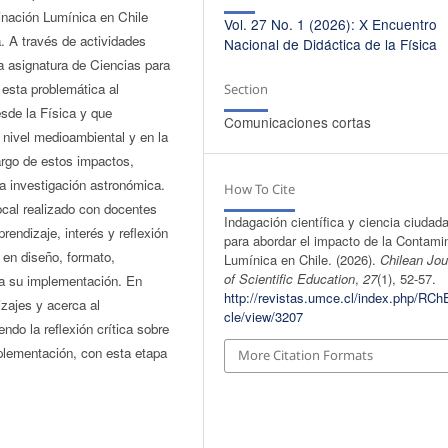
inación Lumínica en Chile
Vol. 27 No. 1 (2026): X Encuentro
. A través de actividades
Nacional de Didáctica de la Física
a asignatura de Ciencias para
 esta problemática al
Section
sde la Física y que
Comunicaciones cortas
 nivel medioambiental y en la
rgo de estos impactos,
a investigación astronómica.
How To Cite
ocal realizado con docentes
Indagación científica y ciencia ciudad
endizaje, interés y reflexión
para abordar el impacto de la Contami
s en diseño, formato,
Lumínica en Chile. (2026).
Chilean Jou
of Scientific Education
,
27
(1), 52-57.
ra su implementación. En
http://revistas.umce.cl/index.php/RChE
zajes y acerca al
cle/view/3207
ndo la reflexión crítica sobre
plementación, con esta etapa
More Citation Formats