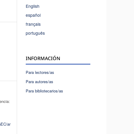
English
español
français
português
INFORMACIÓN
Para lectores/as
Para autores/as
Para bibliotecarios/as
encia:
.
hEC/ar